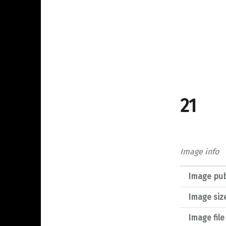
21
Image info
Image pub
Image siz
Image fil