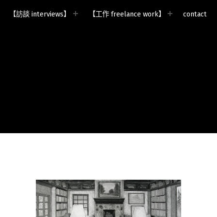
【訪談 interviews】
【工作 freelance work】
contact
mzystudio.com