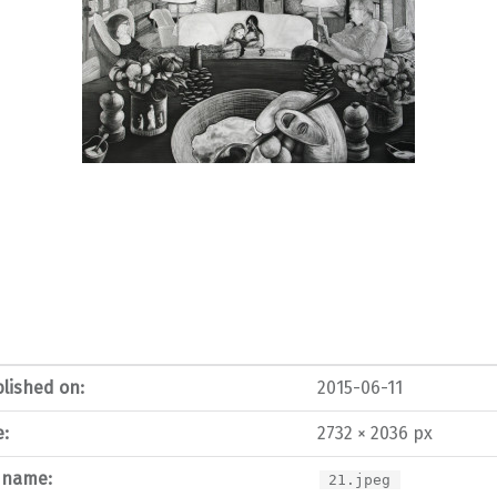
lished on:
2015-06-11
e:
2732 × 2036 px
e name:
21.jpeg