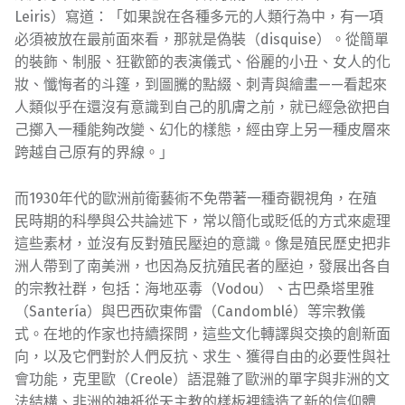
Leiris）寫道：「如果說在各種多元的人類行為中，有一項
必須被放在最前面來看，那就是偽裝（disquise）。從簡單
的裝飾、制服、狂歡節的表演儀式、俗麗的小丑、女人的化
妝、懺悔者的斗篷，到圖騰的點綴、刺青與繪畫——看起來
人類似乎在還沒有意識到自己的肌膚之前，就已經急欲把自
己擲入一種能夠改變、幻化的樣態，經由穿上另一種皮層來
跨越自己原有的界線。」
而1930年代的歐洲前衛藝術不免帶著一種奇觀視角，在殖
民時期的科學與公共論述下，常以簡化或貶低的方式來處理
這些素材，並沒有反對殖民壓迫的意識。像是殖民歷史把非
洲人帶到了南美洲，也因為反抗殖民者的壓迫，發展出各自
的宗教社群，包括：海地巫毒（Vodou）、古巴桑塔里雅
（Santería）與巴西砍東佈雷（Candomblé）等宗教儀
式。在地的作家也持續探問，這些文化轉譯與交換的創新面
向，以及它們對於人們反抗、求生、獲得自由的必要性與社
會功能，克里歐（Creole）語混雜了歐洲的單字與非洲的文
法結構、非洲的神祇從天主教的樣板裡鑄造了新的信仰體