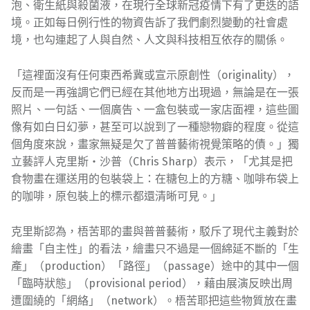
泡、衛生紙與殺菌液，在現行全球新冠疫情下有了更迭的語
境。正如每日例行性的物資告訴了我們劇烈變動的社會處
境，也勾連起了人與自然、人文與科技相互依存的關係。
「這裡面沒有任何東西希冀或宣示原創性（originality），
反而是一再強調它們已經在其他地方出現過，無論是在一張
照片、一句話、一個廣告、一盒包裝或一家店面裡，這些圖
像有如白日幻夢，甚至可以說到了一種戀物癖的程度。從這
個角度來說，畫家無疑是欠了普普藝術視覺策略的債。」獨
立藝評人克里斯・沙普（Chris Sharp）表示，「尤其是把
食物畫在運送用的包裝袋上：在糖包上的方糖、咖啡布袋上
的咖啡，原包裝上的標示都還清晰可見。」
克里斯認為，梧苦耶的畫與普普藝術，駁斥了現代主義對於
繪畫「自主性」的看法，繪畫只不過是一個綿延不斷的「生
產」（production）「路徑」（passage）途中的其中一個
「臨時狀態」（provisional period），藉由展演反映出周
遭圍繞的「網絡」（network）。梧苦耶把這些物質放在畫