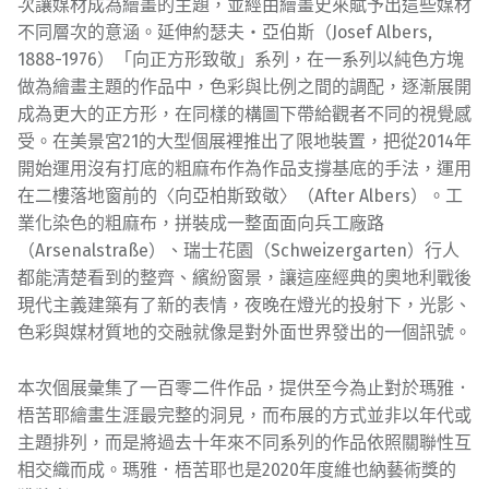
次讓媒材成為繪畫的主題，並經由繪畫史來賦予出這些媒材
不同層次的意涵。延伸約瑟夫・亞伯斯（Josef Albers,
1888-1976）「向正方形致敬」系列，在一系列以純色方塊
做為繪畫主題的作品中，色彩與比例之間的調配，逐漸展開
成為更大的正方形，在同樣的構圖下帶給觀者不同的視覺感
受。在美景宮21的大型個展裡推出了限地裝置，把從2014年
開始運用沒有打底的粗麻布作為作品支撐基底的手法，運用
在二樓落地窗前的〈向亞柏斯致敬〉（After Albers）。工
業化染色的粗麻布，拼裝成一整面面向兵工廠路
（Arsenalstraße）、瑞士花園（Schweizergarten）行人
都能清楚看到的整齊、繽紛窗景，讓這座經典的奧地利戰後
現代主義建築有了新的表情，夜晚在燈光的投射下，光影、
色彩與媒材質地的交融就像是對外面世界發出的一個訊號。
本次個展彙集了一百零二件作品，提供至今為止對於瑪雅．
梧苦耶繪畫生涯最完整的洞見，而布展的方式並非以年代或
主題排列，而是將過去十年來不同系列的作品依照關聯性互
相交織而成。瑪雅．梧苦耶也是2020年度維也納藝術獎的