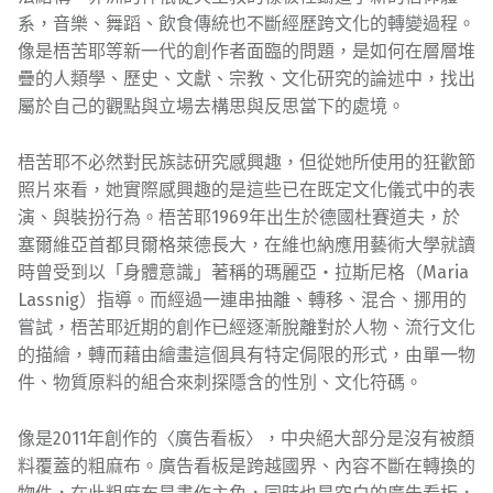
系，音樂、舞蹈、飲食傳統也不斷經歷跨文化的轉變過程。
像是梧苦耶等新一代的創作者面臨的問題，是如何在層層堆
疊的人類學、歷史、文獻、宗教、文化研究的論述中，找出
屬於自己的觀點與立場去構思與反思當下的處境。
梧苦耶不必然對民族誌研究感興趣，但從她所使用的狂歡節
照片來看，她實際感興趣的是這些已在既定文化儀式中的表
演、與裝扮行為。梧苦耶1969年出生於德國杜賽道夫，於
塞爾維亞首都貝爾格萊德長大，在維也納應用藝術大學就讀
時曾受到以「身體意識」著稱的瑪麗亞・拉斯尼格（Maria
Lassnig）指導。而經過一連串抽離、轉移、混合、挪用的
嘗試，梧苦耶近期的創作已經逐漸脫離對於人物、流行文化
的描繪，轉而藉由繪畫這個具有特定侷限的形式，由單一物
件、物質原料的組合來刺探隱含的性別、文化符碼。
像是2011年創作的〈廣告看板〉，中央絕大部分是沒有被顏
料覆蓋的粗麻布。廣告看板是跨越國界、內容不斷在轉換的