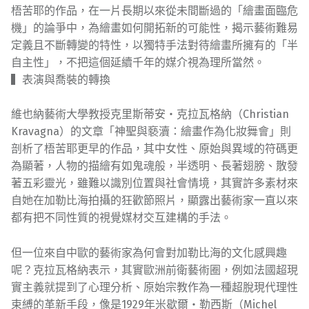
梧苦耶的作品，在一片長期以來從未間斷過的「繪畫面臨危
機」的論爭中，為繪畫如何開拓新的可能性，揭示藝術難易
定義且不斷轉變的特性，以獨特手法對待繪畫所擁有的「半
自主性」，不把這個延續千年的媒介視為理所當然。
▍表演與喬裝的轉換
維也納藝術大學教授克里斯蒂安・克拉瓦格納（Christian
Kravagna）的文章「神聖與褻瀆：繪畫作為化妝舞會」則
剖析了梧苦耶更早的作品，其中女性、原始與異域的符碼更
為顯著，人物的描繪有如鬼魂般，半透明、長著翅膀、散發
著五彩靈光，雖難以識別位置與社會情境，其實許多素材來
自她在加勒比海拍攝的狂歡節照片，顯露出藝術家一直以來
都有把不同性質的視覺媒材交互建構的手法。
但一位來自中歐的藝術家為何會對加勒比海的文化感興趣
呢？克拉瓦格納表示，其實歐洲前衛藝術圈，例如法國超現
實主義就提到了心理分析、原始宗教作為一種超脫現代理性
束縛的革新手段，像是1929年米歇爾・勒西斯（Michel