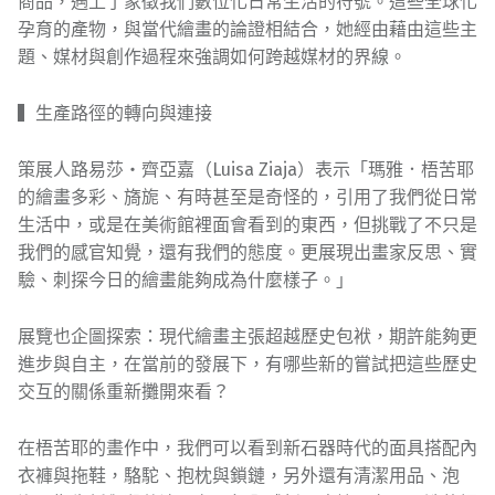
商品，遇上了象徵我們數位化日常生活的符號。這些全球化
孕育的產物，與當代繪畫的論證相結合，她經由藉由這些主
題、媒材與創作過程來強調如何跨越媒材的界線。
▍生產路徑的轉向與連接
策展人路易莎・齊亞嘉（Luisa Ziaja）表示「瑪雅．梧苦耶
的繪畫多彩、旖旎、有時甚至是奇怪的，引用了我們從日常
生活中，或是在美術館裡面會看到的東西，但挑戰了不只是
我們的感官知覺，還有我們的態度。更展現出畫家反思、實
驗、刺探今日的繪畫能夠成為什麼樣子。」
展覽也企圖探索：現代繪畫主張超越歷史包袱，期許能夠更
進步與自主，在當前的發展下，有哪些新的嘗試把這些歷史
交互的關係重新攤開來看？
在梧苦耶的畫作中，我們可以看到新石器時代的面具搭配內
衣褲與拖鞋，駱駝、抱枕與鎖鏈，另外還有清潔用品、泡