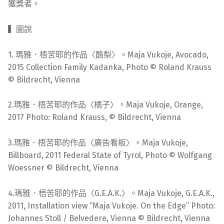
獲獎者。
▍圖說
1. 瑪雅．梧苦耶的作品〈酪梨〉。Maja Vukoje, Avocado,
2015 Collection Family Kadanka, Photo © Roland Krauss
© Bildrecht, Vienna
2.瑪雅．梧苦耶的作品〈橘子〉。Maja Vukoje, Orange,
2017 Photo: Roland Krauss, © Bildrecht, Vienna
3.瑪雅．梧苦耶的作品〈廣告看板〉。Maja Vukoje,
Billboard, 2011 Federal State of Tyrol, Photo © Wolfgang
Woessner © Bildrecht, Vienna
4.瑪雅．梧苦耶的作品〈G.E.A.K.〉。Maja Vukoje, G.E.A.K.,
2011, Installation view “Maja Vukoje. On the Edge” Photo:
Johannes Stoll / Belvedere, Vienna © Bildrecht, Vienna