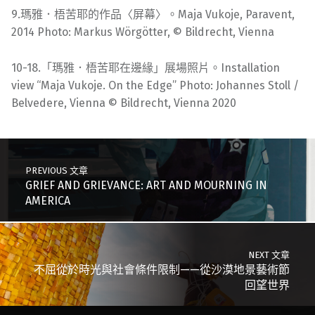
9.瑪雅．梧苦耶的作品〈屏幕〉。Maja Vukoje, Paravent,
2014 Photo: Markus Wörgötter, © Bildrecht, Vienna
10-18.「瑪雅．梧苦耶在邊緣」展場照片。Installation
view “Maja Vukoje. On the Edge” Photo: Johannes Stoll /
Belvedere, Vienna © Bildrecht, Vienna 2020
Skip back to main navigation
Post navigation
PREVIOUS 文章
GRIEF AND GRIEVANCE: ART AND MOURNING IN
AMERICA
NEXT 文章
不屈從於時光與社會條件限制——從沙漠地景藝術節
回望世界