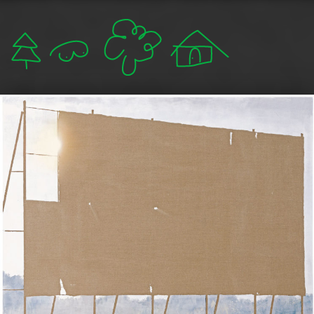
軟爛 lám-nuā 🛌
mzystudio.com