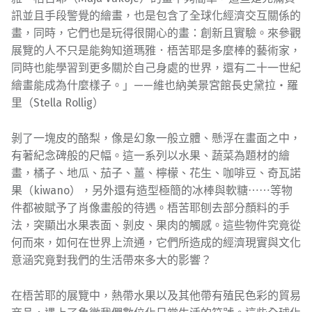
訊並且手段警覺的繪畫，也是包含了全球化經濟交互關係的
畫，同時，它們也是玩得很開心的畫：創新且實驗。來參觀
展覽的人不只是能夠知道瑪雅．梧苦耶是多麼棒的藝術家，
同時也能學習到更多關於自己身處的世界，還有二十一世紀
繪畫能成為什麼樣子。」——維也納美景宮館長史黛拉・羅
里（Stella Rollig）
剝了一塊皮的酪梨，像是幻象一般立體、懸浮在畫面之中，
有著紀念碑般的尺幅。這一系列以水果、蔬菜為題材的繪
畫，橘子、地瓜、茄子、薑、檸檬、花生、咖啡豆、奇瓦諾
果（kiwano），另外還有造型極簡的冰棒與軟糖⋯⋯等物
件都被賦予了肖像畫般的待遇。梧苦耶刨去部分顏料的手
法，突顯出水果表面、剝皮、果肉的觸感。這些物件究竟從
何而來，如何在世界上流通，它們所造成的經濟現實與文化
意涵究竟對我們的生活帶來多大的影響？
在梧苦耶的展覽中，熱帶水果以及其他帶有殖民色彩的貿易