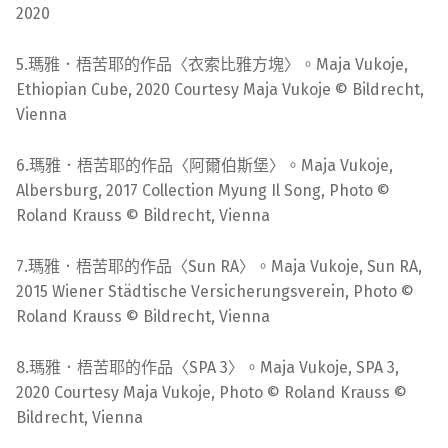
2020
5.瑪雅．梧苦耶的作品〈衣索比雅方塊〉。Maja Vukoje,
Ethiopian Cube, 2020 Courtesy Maja Vukoje © Bildrecht,
Vienna
6.瑪雅．梧苦耶的作品〈阿爾伯斯堡〉。Maja Vukoje,
Albersburg, 2017 Collection Myung Il Song, Photo ©
Roland Krauss © Bildrecht, Vienna
7.瑪雅．梧苦耶的作品〈Sun RA〉。Maja Vukoje, Sun RA,
2015 Wiener Städtische Versicherungsverein, Photo ©
Roland Krauss © Bildrecht, Vienna
8.瑪雅．梧苦耶的作品〈SPA 3〉。Maja Vukoje, SPA 3,
2020 Courtesy Maja Vukoje, Photo © Roland Krauss ©
Bildrecht, Vienna