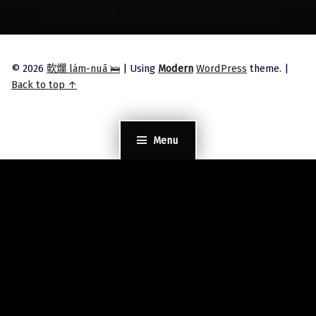
© 2026
軟爛 lám-nuā 🛌
|
Using
Modern
WordPress
theme.
|
Back to top ↑
Menu