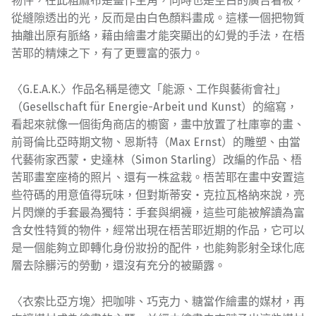
物件，在此粗麻布是畫作主角，同時也是空白的廣告看板，
從縫隙透出的光，反而是由白色顏料畫成。這樣一個把物質
抽離出原有脈絡，藉由繪畫才能突顯出的幻覺的手法，在梧
苦耶的精煉之下，有了更豐富的張力。
〈G.E.A.K.〉作品名稱是德文「能源、工作與藝術會社」
（Gesellschaft für Energie-Arbeit und Kunst）的縮寫，
看起來就像一個街角商店的櫥窗，畫中放置了杜庫寧的畫、
前哥倫比亞時期文物、恩斯特（Max Ernst）的雕塑、由當
代藝術家西蒙・史達林（Simon Starling）改編的作品、梧
苦耶畫室座椅的照片、還有一株盆栽。梧苦耶在畫中安置這
些符碼的用意值得玩味，但對斯蒂安・克拉瓦格納來說，亮
片閃爍的手套最為獨特：手套與網襪，這些可能被解讀為富
含女性特質的物件，經常出現在梧苦耶近期的作品，它可以
是一個能夠立即轉化身份妝扮的配件，也能夠影射全球化底
層去除髒污的勞動，還沒有充分的被顯露。
〈衣索比亞方塊〉把咖啡、巧克力、糖當作繪畫的媒材，再