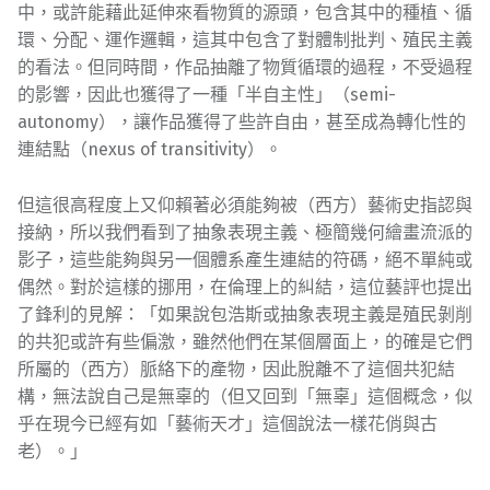
中，或許能藉此延伸來看物質的源頭，包含其中的種植、循
環、分配、運作邏輯，這其中包含了對體制批判、殖民主義
的看法。但同時間，作品抽離了物質循環的過程，不受過程
的影響，因此也獲得了一種「半自主性」（semi-
autonomy），讓作品獲得了些許自由，甚至成為轉化性的
連結點（nexus of transitivity）。
但這很高程度上又仰賴著必須能夠被（西方）藝術史指認與
接納，所以我們看到了抽象表現主義、極簡幾何繪畫流派的
影子，這些能夠與另一個體系產生連結的符碼，絕不單純或
偶然。對於這樣的挪用，在倫理上的糾結，這位藝評也提出
了鋒利的見解：「如果說包浩斯或抽象表現主義是殖民剝削
的共犯或許有些偏激，雖然他們在某個層面上，的確是它們
所屬的（西方）脈絡下的產物，因此脫離不了這個共犯結
構，無法說自己是無辜的（但又回到「無辜」這個概念，似
乎在現今已經有如「藝術天才」這個說法一樣花俏與古
老）。」