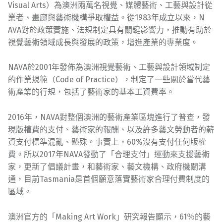
Visual Arts）為澳洲兩萬名視覺、媒體藝術、工藝與設計從
業
者、畫廊與藝術機構爭取權益。從1983年成立以來，N
AVA對於政策實施、法規制定具有關鍵影響力，推動有助
於
視覺藝術領域成長與發展的政策，增進產業的專業度。
NAVA於2001年發佈為澳洲視覺藝術、工藝與設計領
域制定
的作業規範（Code of Practice），制定了一些關於當代藝
術產業的行規
，包括了藝術家的基本工資費率。
2016年，NAVA對整個澳洲的藝術產業區塊進行了普
查，發
現版權費的支付、藝術家的報酬、以及許多藝文勞動
者的薪
資支付標準混亂、懸殊。事實上，60%沒有支付任
何版權
費。所以2017年NAVA發動了「合理支付」運
動來支援藝術
家，更新了倡議計畫，和藝術家、藝文機構、
政府機關溝
通，目前Tasmania是首個願意落實藝術
家合理付費制度的
區域。
澳洲官方的「Making Art Work」研究報告顯示，61％的藝