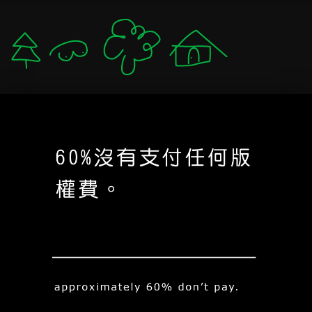
軟爛 lám-nuā 🛌
mzystudio.com