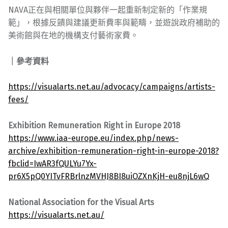
NAVA正在與相關單位與夥伴一起重新制定新的「作業規
範」，根據反饋與建議更新費率與範疇，並遊說政府補助的
美術館與在地的機構支付藝術家費。
｜參考資料
https://visualarts.net.au/advocacy/campaigns/artists-
fees/
Exhibition Remuneration Right in Europe 2018
https://www.iaa-europe.eu/index.php/news-
archive/exhibition-remuneration-right-in-europe-2018?
fbclid=IwAR3fQULYu7Yx-
pr6X5pQ0YITvFRBrlnzMVHJ8BI8uiOZXnKjH-eu8njL6wQ
National Association for the Visual Arts
https://visualarts.net.au/
Skip back to main navigation