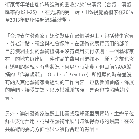
術家每年藉由創作所
獲得的營收少於1萬澳幣（台幣：澳幣
匯率約1:21~2
5），在光譜的另一端，11%視覺藝術家在2014
至2
015年間所得超過5萬澳幣。
「合理支付藝術家」運動聚焦在數個議題上，包括藝術家費
、養老津貼、稅金與社會保障。在藝術家展覽費用的部份，
目前澳洲主要的藝術機構並沒有
費用支付準則，一個藝術家
在三的地方展出同一件作品的費
用可能都不一樣，之前也沒
有透明的邏輯。有些狀況下會以
小時計費，但目前NAVA編
撰的「作業規範」（Code
of Practice）所推薦的時薪並沒
有納入其他藝術家會
遇到的工作內容，包括參加會議、佈展
的時間、接受訪談、
以及媒體聯訪時，是否也該照時薪收
費。
另外，澳洲藝術家被選上比賽或是競賽型展覽時，主辦單位
鮮少支付費用，或是在藝術節展出時獲得微薄的酬庸，在公
共藝術的委託方面也很少獲得合理的報酬。