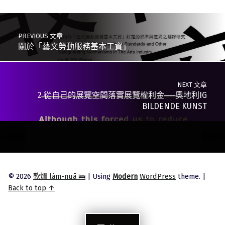
Post navigation
PREVIOUS 文章
關於「藝文勞動服務基本工資」
NEXT 文章
2 從自己的展覽空間落實展覽權利金──奧地利IG
BILDENDE KUNST
© 2026
軟爛 lám-nuā 🛌
|
Using
Modern
WordPress
theme.
|
Back to top ↑