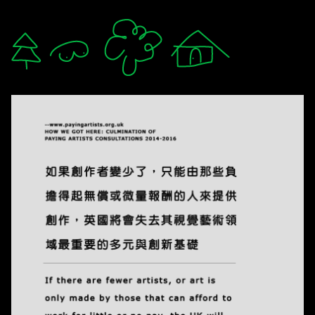
軟爛 lám-nuā 🛌
mzystudio.com